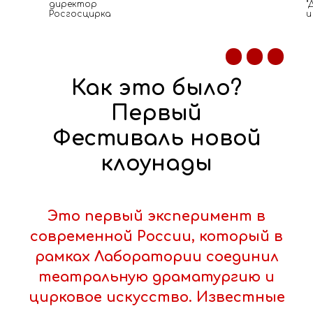
директор
"
Росгосцирка
и
Как это было?
Первый
Фестиваль новой
клоунады
Это первый эксперимент в
современной России, который в
рамках Лаборатории соединил
театральную драматургию и
цирковое искусство. Известные