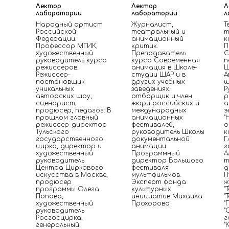
Лектор
Лектор
Л
лаборатории
лаборатории
л
Народный артист
Журналист,
Т
Российской
театральный и
т
Федерации.
анимационный
к
Профессор МГИК,
критик.
П
художественный
Преподаватель
С
руководитель курса
курса Современная
п
режиссеров.
анимация в Школе-
Ш
Режиссер–
студии ШАР и в
А
постановщик
других учебных
ш
уникальных
заведениях,
Р
авторских шоу,
отборщик и член
р
сценарист,
жюри российских и
а
продюсер, педагог. В
международных
э
прошлом главный
анимационных
"
режиссер-директор
фестивалей,
о
Тульского
руководитель Школы
к
государственного
документальной
Г
цирка, директор и
анимации.
г
художественный
Программный
А
руководитель
директор Большого
т
Центра Циркового
фестиваля
д
искусства в Москве,
мультфильмов.
П
продюсер
Эксперт фонда
ж
программы Олега
культурных
"
Попова,
инициатив Михаила
"
художественный
Прохорова
"
руководитель
"
Росгосцирка,
г
генеральный
"