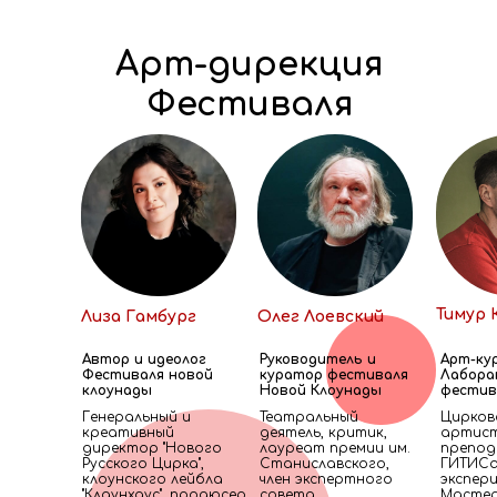
Арт-дирекция
Фестиваля
Тимур 
Лиза Гамбург
Олег Лоевский
Автор и идеолог
Руководитель и
Арт-ку
Фестиваля новой
куратор фестиваля
Лабора
клоунады
Новой Клоунады
фестив
Генеральный и
Театральный
Цирков
креативный
деятель, критик,
артист
директор "Нового
лауреат премии им.
препод
Русского Цирка",
Станиславского,
ГИТИСа
клоунского лейбла
член экспертного
экспер
"Клаунхаус", продюсер
совета
Мастер