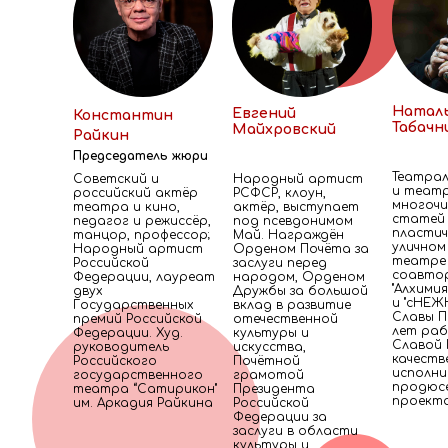
Натал
Евгений
Константин
Табачн
Майхровский
Райкин
Председатель жюри
Театрал
Советский и
Народный артист
и театр
российский актёр
РСФСР, клоун,
многочи
театра и кино,
актёр, выступает
статей
педагог и режиссёр,
под псевдонимом
пластич
танцор, профессор;
Май. Награждён
уличном
Народный артист
Орденом Почёта за
театре 
Российской
заслуги перед
соавтор
Федерации, лауреат
народом, Орденом
"Алхими
двух
Дружбы за большой
и "сНЕ
Государственных
вклад в развитие
Славы П
премий Российской
отечественной
лет ра
Федерации. Худ.
культуры и
Славой
руководитель
искусства,
качеств
Российского
Почётной
исполни
государственного
грамотой
продюс
театра “Сатирикон"
Президента
проект
им. Аркадия Райкина
Российской
Федерации за
заслуги в области
культуры и