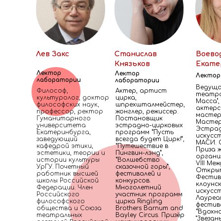
Лев Закс
Станислав
Воево
Князьков
Екате
Лектор
Лектор
Лектор
лаборатории
лаборатории
Ведуща
Философ,
Актер, артист
театра
культуролог, доктор
цирка,
Масса",
философских наук,
шпрехшталмейстер,
актерс
профессор, ректор
жонглер, режиссер.
мастер
Гуманитарного
Постановщик
Мастер
университета
эстрадно-цирковых
Эстра
Екатеринбурга,
программ “Пусть
искусс
заведующий
всегда будет Цирк!”,
МАСИ. 
кафедрой этики,
“Путешествие в
Приза 
эстетики, теории и
Пингвин-лэнд”,
органи
истории культуры
“Волшебство
VIII М
УрГУ. Почетный
сказочной горы”,
Откры
работник высшей
фестивалей и
Фестив
школы Российской
конкурсов.
клоунс
Федерации. Член
Многолетний
искусст
Российского
участник программ
Лауре
философского
цирка Ringling
фестив
общества и Союза
Brothers Barnum and
“Вдохно
театральных
Bayley Circus. Призёр
"Звездн