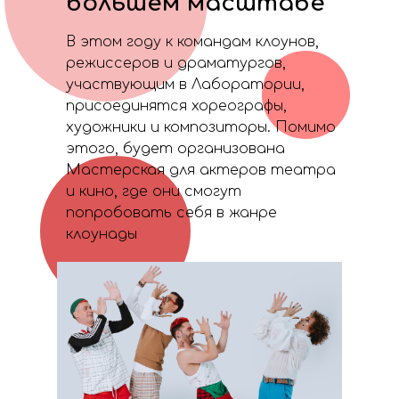
большем масштабе
В этом году к командам клоунов,
режиссеров и драматургов,
участвующим в Лаборатории,
присоединятся хореографы,
художники и композиторы. Помимо
этого, будет организована
Мастерская для актеров театра
и кино, где они смогут
попробовать себя в жанре
клоунады