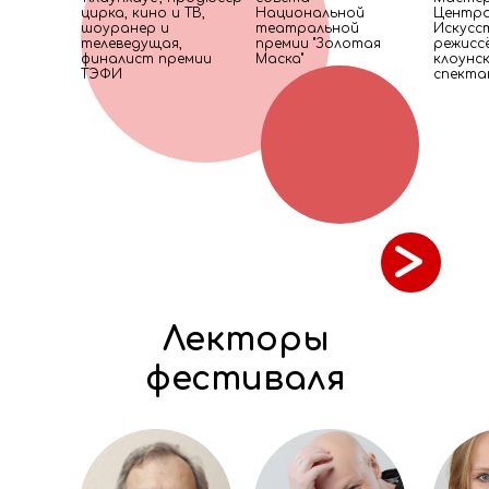
цирка, кино и ТВ,
Национальной
Центра
шоуранер и
театральной
Искусс
телеведущая,
премии "Золотая
режисс
финалист премии
Маска"
клоунс
ТЭФИ
спектак
>
Лекторы
фестиваля