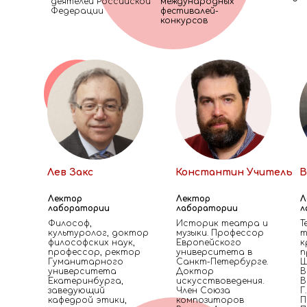
деятелей Российской
международных
Федерации
фестивалей-
конкурсов
Лев Закс
Константин Учитель
В
Лектор
Лектор
Л
лаборатории
лаборатории
л
Философ,
Историк театра и
Т
культуролог, доктор
музыки. Профессор
т
философских наук,
Европейского
к
профессор, ректор
университета в
п
Гуманитарного
Санкт-Петербурге.
Ш
университета
Доктор
В
Екатеринбурга,
искусствоведения.
В
заведующий
Член Союза
Г
кафедрой этики,
композиторов
П