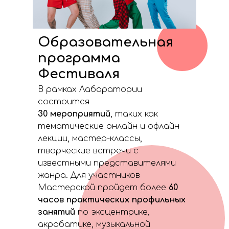
Образовательная
программа
Фестиваля
В рамках Лаборатории
состоится
30 мероприятий
, таких как
тематические онлайн и офлайн
лекции, мастер-классы,
творческие встречи с
известными представителями
жанра. Для участников
Мастерской пройдет более
60
часов практических профильных
занятий
по эксцентрике,
акробатике, музыкальной