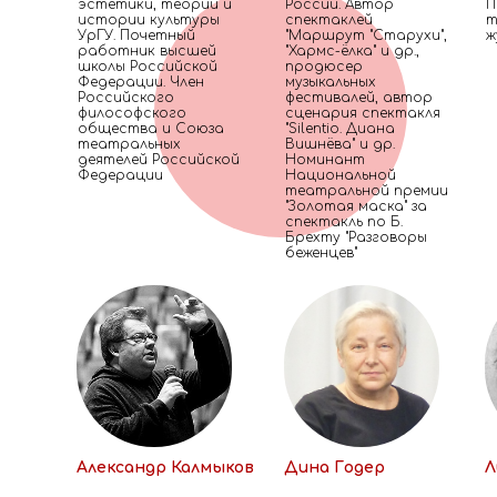
эстетики, теории и
России. Автор
П
истории культуры
спектаклей
т
УрГУ. Почетный
"Маршрут "Старухи",
ж
работник высшей
"Хармс-ёлка" и др.,
школы Российской
продюсер
Федерации. Член
музыкальных
Российского
фестивалей, автор
философского
сценария спектакля
общества и Союза
"Silentio. Диана
театральных
Вишнёва" и др.
деятелей Российской
Номинант
Федерации
Национальной
театральной премии
"Золотая маска" за
спектакль по Б.
Брехту "Разговоры
беженцев"
Александр Калмыков
Дина Годер
Л